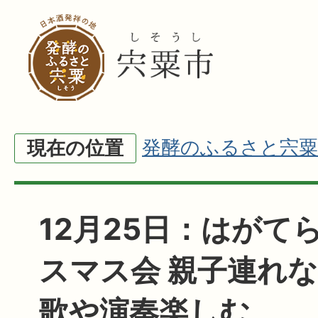
発酵のふるさと宍粟
現在の位置
12月25日：はがて
スマス会 親子連れな
歌や演奏楽しむ