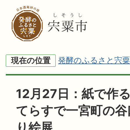
発酵のふるさと宍粟
現在の位置
12月27日：紙で作
てらすで一宮町の谷
り絵展