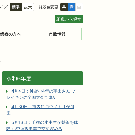
イズ
背景色変更
組織から探す
業者の方へ
市政情報
賞
令和6年度
4月4日：神野小4年の宇田さん ブ
レイキンの全国大会で準V
4月30日：市内にコウノトリが飛
来
5月13日：千種の小中生が製茶を体
験 小中連携事業で交流深める