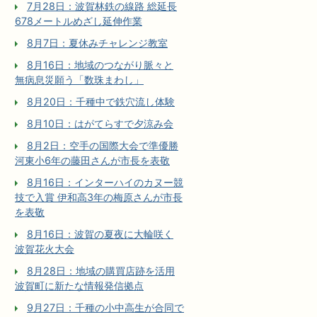
7月28日：波賀林鉄の線路 総延長
678メートルめざし延伸作業
8月7日：夏休みチャレンジ教室
8月16日：地域のつながり脈々と
無病息災願う「数珠まわし」
8月20日：千種中で鉄穴流し体験
8月10日：はがてらすで夕涼み会
8月2日：空手の国際大会で準優勝
河東小6年の藤田さんが市長を表敬
8月16日：インターハイのカヌー競
技で入賞 伊和高3年の梅原さんが市長
を表敬
8月16日：波賀の夏夜に大輪咲く
波賀花火大会
8月28日：地域の購買店跡を活用
波賀町に新たな情報発信拠点
9月27日：千種の小中高生が合同で