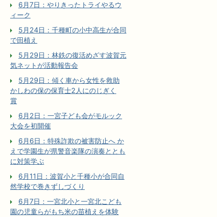
6月7日：やりきったトライやるウ
ィーク
5月24日：千種町の小中高生が合同
で田植え
5月29日：林鉄の復活めざす波賀元
気ネットが活動報告会
5月29日：傾く車から女性を救助
かしわの保の保育士2人にのじぎく
賞
6月2日：一宮子ども会がモルック
大会を初開催
6月6日：特殊詐欺の被害防止へ か
えで学園生が県警音楽隊の演奏ととも
に対策学ぶ
6月11日：波賀小と千種小が合同自
然学校で巻きずしづくり
6月7日：一宮北小と一宮北こども
園の児童らがもち米の苗植えを体験