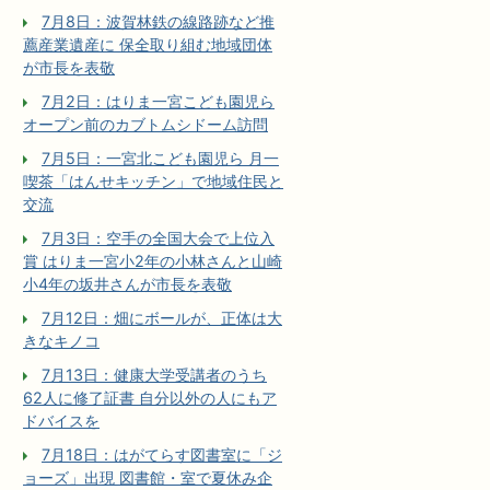
7月8日：波賀林鉄の線路跡など推
薦産業遺産に 保全取り組む地域団体
が市長を表敬
7月2日：はりま一宮こども園児ら
オープン前のカブトムシドーム訪問
7月5日：一宮北こども園児ら 月一
喫茶「はんせキッチン」で地域住民と
交流
7月3日：空手の全国大会で上位入
賞 はりま一宮小2年の小林さんと山崎
小4年の坂井さんが市長を表敬
7月12日：畑にボールが、正体は大
きなキノコ
7月13日：健康大学受講者のうち
62人に修了証書 自分以外の人にもア
ドバイスを
7月18日：はがてらす図書室に「ジ
ョーズ」出現 図書館・室で夏休み企