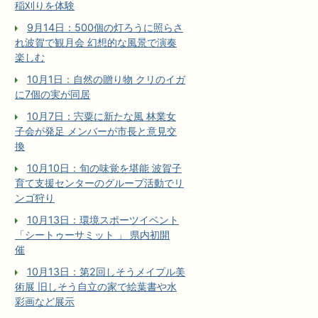
稲刈りを体験
9月14日：500個の灯ろうに照らさ
れ波賀で観月会 幻想的な風景で演奏
楽しむ
10月1日：自然の贈り物 クリのイガ
に7個の実が同居
10月7日：宍粟に新たな風 林業女
子会が発足 メンバーが市長と意見交
換
10月10日：旬の味覚を堪能 波賀子
育て支援センターのグループ活動でリ
ンゴ狩り
10月13日：環境スポーツイベント
「シートゥーサミット 」 県内初開
催
10月13日：第2回しそうメイプル美
術展 旧しそう自立の家で絵葉書や水
彩画など展示