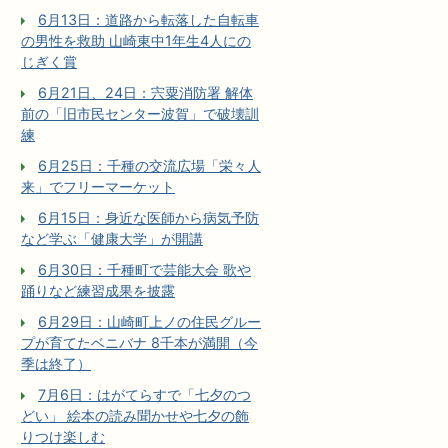
6月13日：道路から転落した自転車
の男性を救助 山崎東中1年生4人にの
じぎく賞
6月21日、24日：宍粟消防署 解体
前の「旧市民センター波賀」で破壊訓
練
6月25日：千種の交流広場「栄々人
来」でフリーマーケット
6月15日：身近な医師から病気予防
など学ぶ「健康大学」が開講
6月30日：千種町で芸能大会 歌や
踊りなど練習成果を披露
6月29日：山崎町上ノの住民グルー
プが育てたベニバナ 8千本が満開（今
季は終了）
7月6日：はがてらすで「七夕のつ
どい」 絵本の読み聞かせや七夕の飾
りつけ楽しむ