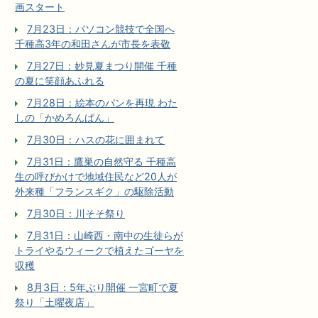
画スタート
7月23日：パソコン競技で全国へ
千種高3年の和田さんが市長を表敬
7月27日：妙見夏まつり開催 千種
の夏に笑顔あふれる
7月28日：絵本のパンを再現 わた
しの「かめろんぱん」
7月30日：ハスの花に囲まれて
7月31日：鷹巣の自然守る 千種高
生の呼びかけで地域住民など20人が
外来種「フランスギク」の駆除活動
7月30日：川そそ祭り
7月31日：山崎西・南中の生徒らが
トライやるウィークで植えたゴーヤを
収穫
8月3日：5年ぶり開催 一宮町で夏
祭り「土曜夜店」