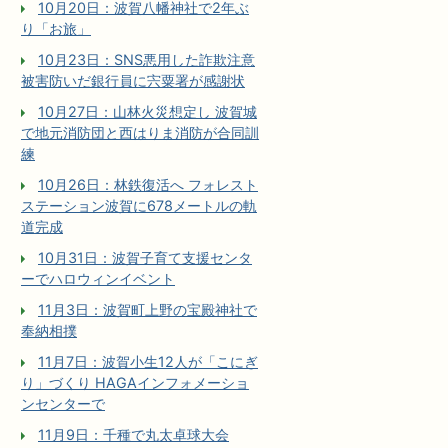
10月20日：波賀八幡神社で2年ぶ
り「お旅」
10月23日：SNS悪用した詐欺注意
被害防いだ銀行員に宍粟署が感謝状
10月27日：山林火災想定し 波賀城
で地元消防団と西はりま消防が合同訓
練
10月26日：林鉄復活へ フォレスト
ステーション波賀に678メートルの軌
道完成
10月31日：波賀子育て支援センタ
ーでハロウィンイベント
11月3日：波賀町上野の宝殿神社で
奉納相撲
11月7日：波賀小生12人が「こにぎ
り」づくり HAGAインフォメーショ
ンセンターで
11月9日：千種で丸太卓球大会