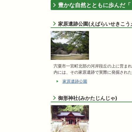
豊かな自然とともに歩んだ「
家原遺跡公園(えばらいせきこう
宍粟市一宮町北部の河岸段丘の上に営まれ
内には、その家原遺跡で実際に発掘された
家原遺跡公園
御形神社(みかたじんじゃ)