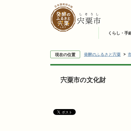
くらし・手
発酵のふるさと宍粟
現在の位置
宍粟市の文化財