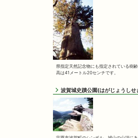
県指定天然記念物にも指定されている樹齢
高は41メートル20センチです。
波賀城史蹟公園(はがじょうしせ
宍粟市波賀町のシンボル、城山の山頂にあ