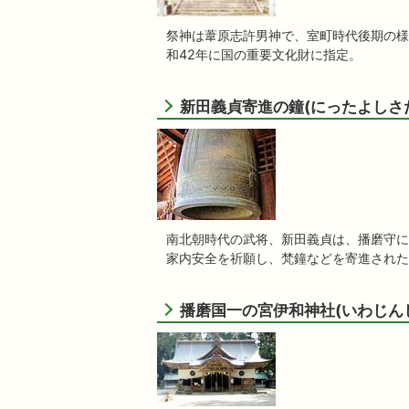
祭神は葦原志許男神で、室町時代後期の様
和42年に国の重要文化財に指定。
新田義貞寄進の鐘(にったよしさ
南北朝時代の武将、新田義貞は、播磨守に任
家内安全を祈願し、梵鐘などを寄進されたと
播磨国一の宮伊和神社(いわじん