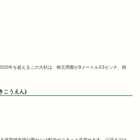
500年を超えるこの大杉は、根元周囲が9メートル53センチ、樹
きこうえん)
る波賀城史蹟公園からは町内がぐるっと見渡せます。山頂までは