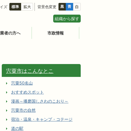
イズ
背景色変更
組織から探す
業者の方へ
市政情報
宍粟市はこんなとこ
宍粟50名山
おすすめスポット
漫画～播磨国しさわのこおり～
宍粟市の自然
宿泊・温泉・キャンプ・コテージ
道の駅