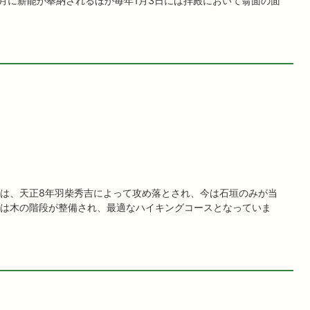
9月に薪能が奉納されるほか毎年1月3日には拝殿において翁面の面
)
は、天正8年羽柴秀吉によって攻め落とされ、今は石垣のみが当
は木の階段が整備され、最適なハイキングコースとなっていま