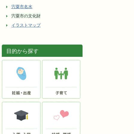
宍粟市名水
宍粟市の文化財
イラストマップ
目的から探す