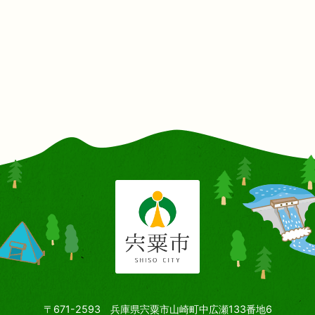
〒671-2593 兵庫県宍粟市山崎町中広瀬133番地6