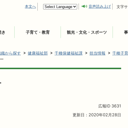
本文へ
音声読み上げ
文字サ
続き
子育て・教育
観光・文化・スポーツ
事
組織から探す
健康福祉部
千種保健福祉課
担当情報
千種子
ー
ー
広報ID
3631
更新日：2020年02月28日