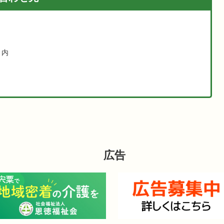
さ内
広告