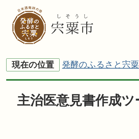
発酵のふるさと宍粟
現在の位置
主治医意見書作成ツ