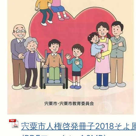
宍粟市人権啓発冊子2018そよ