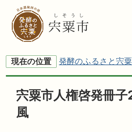
発酵のふるさと宍粟
現在の位置
宍粟市人権啓発冊子2
風