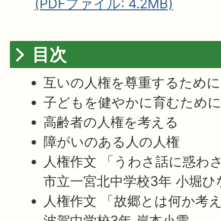
(PDFファイル: 4.2MB)
目次
互いの人権を尊重するために
子どもを健やかに育むため
高齢者の人権を考える
障がいのある人の人権
人権作文 「うわさ話に惑わ
市立一宮北中学校3年 小堀ひ
人権作文 「故郷とは何か考
波賀中学校3年 岸本小雪