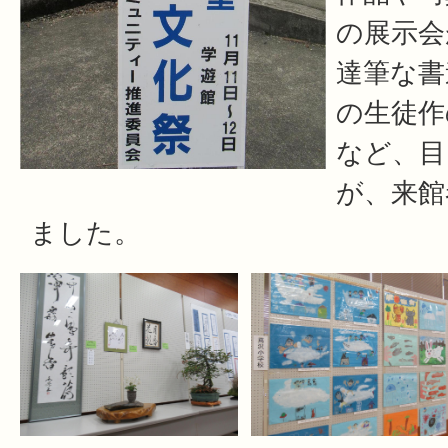
の展示会
達筆な書
の生徒作
など、目
が、来館
ました。