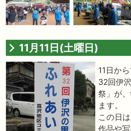
11月11日(土曜日)
11日か
32回伊
祭」が、
ます。
この日は
作品や写