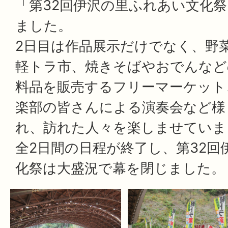
「第32回伊沢の里ふれあい文化祭
ました。
2日目は作品展示だけでなく、野
軽トラ市、焼きそばやおでんなど
料品を販売するフリーマーケット
楽部の皆さんによる演奏会など様
れ、訪れた人々を楽しませていま
全2日間の日程が終了し、第32回
化祭は大盛況で幕を閉じました。