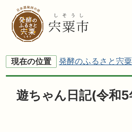
発酵のふるさと宍粟
現在の位置
遊ちゃん日記(令和5年