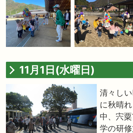
11月1日(水曜日)
清々しい
に秋晴れ
中、宍粟
学の研修