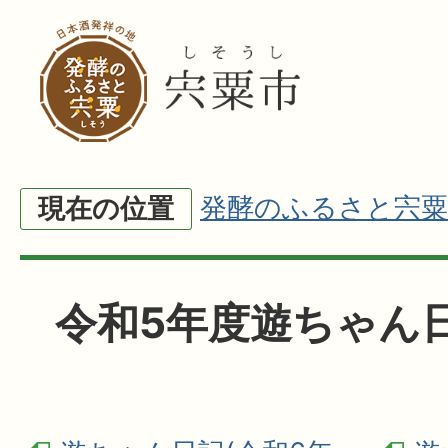
発酵のふるさと宍粟
現在の位置
令和5年度遊ちゃん