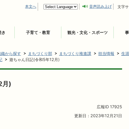
本文へ
音声読み上げ
文字サ
続き
子育て・教育
観光・文化・スポーツ
事
組織から探す
まちづくり部
まちづくり推進課
担当情報
生
記
遊ちゃん日記(令和5年12月)
2月)
広報ID
17925
更新日：2023年12月21日