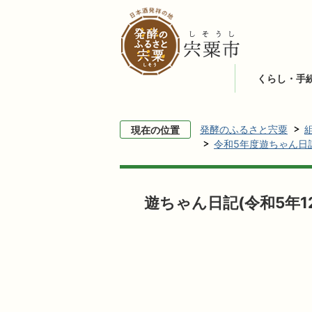
くらし・手
発酵のふるさと宍粟
現在の位置
令和5年度遊ちゃん日
遊ちゃん日記(令和5年1