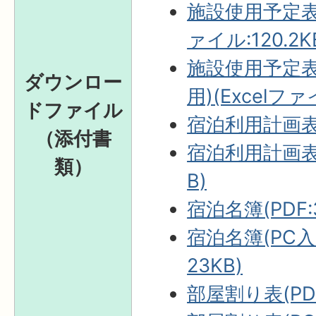
施設使用予定表(
ァイル:120.2K
施設使用予定表(
ダウンロー
用)(Excelファイ
ドファイル
宿泊利用計画表（
（添付書
宿泊利用計画表(
類）
B)
宿泊名簿(PDF:
宿泊名簿(PC入力
23KB)
部屋割り表(PDF