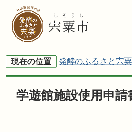
発酵のふるさと宍粟
現在の位置
学遊館施設使用申請