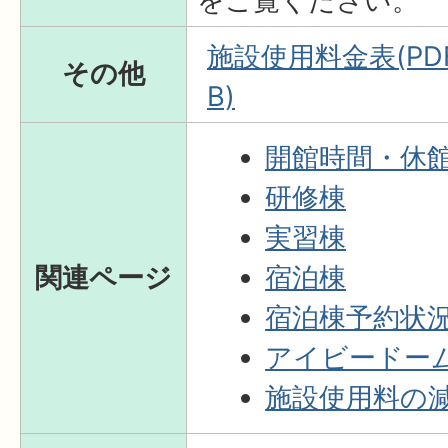
をご覧ください。
施設使用料金表(PDF
その他
B)
開館時間・休
研修棟
実習棟
関連ページ
宿泊棟
宿泊棟予約状
アイビードー
施設使用料の