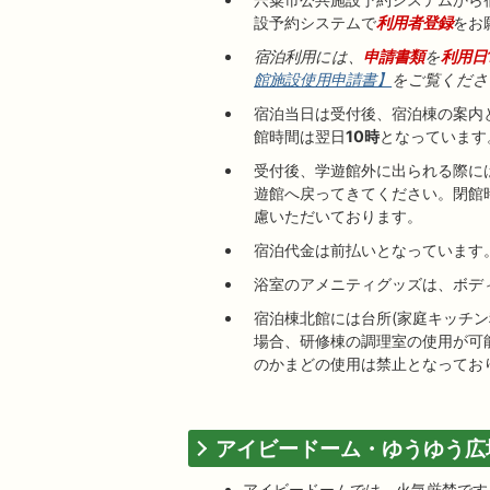
設予約システムで
利用者登録
をお
宿泊利用には、
申請書類
を
利用日
館施設使用申請書】
をご覧くださ
宿泊当日は受付後、宿泊棟の案内
館時間は翌日
10時
となっています
受付後、学遊館外に出られる際に
遊館へ戻ってきてください。閉館
慮いただいております。
宿泊代金は前払いとなっています
浴室のアメニティグッズは、ボデ
宿泊棟北館には台所(家庭キッチ
場合、研修棟の調理室の使用が可
のかまどの使用は禁止となってお
アイビードーム・ゆうゆう広
アイビードームでは、火気厳禁です