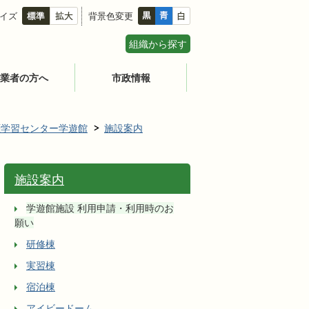
イズ
背景色変更
組織から探す
業者の方へ
市政情報
涯学習センター学遊館
施設案内
施設案内
学遊館施設 利用申請・利用時のお
願い
研修棟
実習棟
宿泊棟
アイビードーム