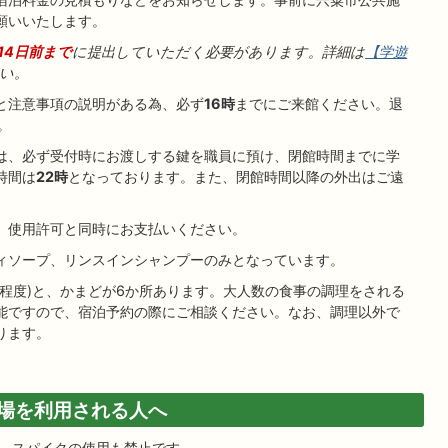
願いいたします。
14日前まで
に提出していただく必要があります。詳細は
【学遊
い。
と注意事項の説明がある為、必ず
16時
までにご来館ください。退
。
は、必ず受付時にお渡しする鍵を職員に預け、閉館時間までに学
時間は
22時
となっております。また、閉館時間以降の外出はご遠
。使用許可と同時にお支払いください。
ィソープ、リンスインシャンプーのみとなっています。
ン程度)と、かまどが6か所あります。大人数の食事の調理をされる
能ですので、宿泊予約の際にご相談ください。なお、調理以外で
ります。
場を利用される人へ
。スパイクの使用も禁止です。