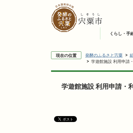
くらし・手
発酵のふるさと宍粟
現在の位置
学遊館施設 利用申請
学遊館施設 利用申請・