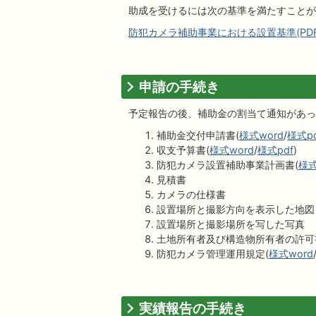
助成を受けるには次の基準を満たすことが
防犯カメラ補助事業における設置基準(PDFファ
申請の手続き
予定報告の後、補助金の割当て通知があっ
補助金交付申請書(
様式word
/
様式pd
収支予算書(
様式word
/
様式pdf
)
防犯カメラ設置補助事業計画書(
様式
見積書
カメラの仕様書
設置場所と撮影方向を表示した地図
設置場所と撮影場所を写した写真
土地所有者及び構造物所有者の許可
防犯カメラ管理運用規定(
様式word
実績報告の手続き