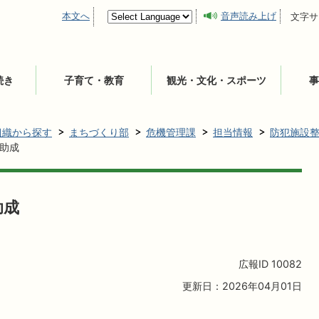
本文へ
音声読み上げ
文字サ
続き
子育て・教育
観光・文化・スポーツ
事
組織から探す
まちづくり部
危機管理課
担当情報
防犯施設
助成
助成
広報ID
10082
更新日：2026年04月01日