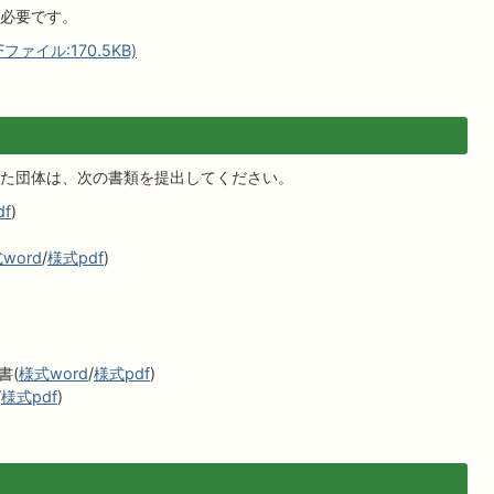
必要です。
イル:170.5KB)
た団体は、次の書類を提出してください。
f
)
word
/
様式pdf
)
書(
様式word
/
様式pdf
)
/
様式pdf
)