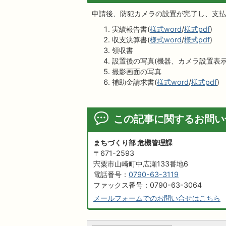
申請後、防犯カメラの設置が完了し、支払
実績報告書(
様式word
/
様式pdf
)
収支決算書(
様式word
/
様式pdf
)
領収書
設置後の写真(機器、カメラ設置表示
撮影画面の写真
補助金請求書(
様式word
/
様式pdf
)
この記事に関するお問い
まちづくり部 危機管理課
〒671-2593
宍粟市山崎町中広瀬133番地6
電話番号：
0790-63-3119
ファックス番号：0790-63-3064
メールフォームでのお問い合せはこちら