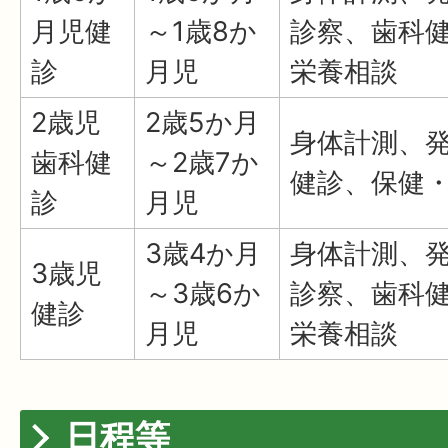
月児健
～1歳8か
診察、歯科
診
月児
栄養相談
2歳児
2歳5か月
身体計測、
歯科健
～2歳7か
健診、保健
診
月児
3歳4か月
身体計測、
3歳児
～3歳6か
診察、歯科
健診
月児
栄養相談
日程等