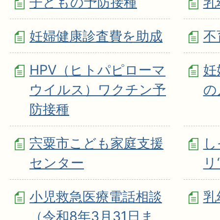
子どもの予防接種
乳
妊婦健康診査費を助成
不
HPV（ヒトパピローマ
妊
ウイルス）ワクチン予
の
防接種
宍粟市こども家庭支援
し
センター
リ
小児救急医療電話相談
乳
（令和8年3月31日ま