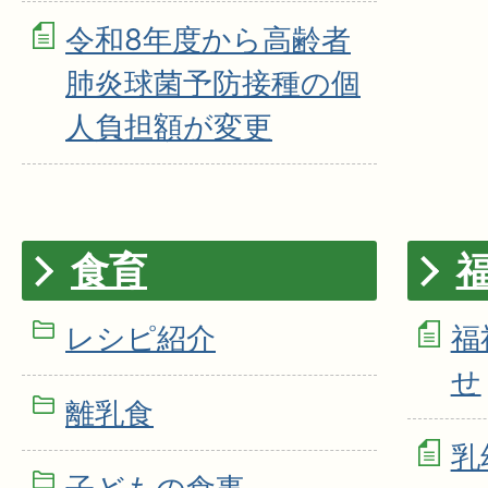
令和8年度から高齢者
肺炎球菌予防接種の個
人負担額が変更
食育
レシピ紹介
福
せ
離乳食
乳