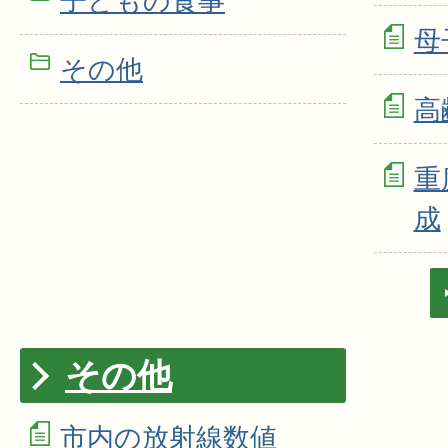
子どもの食事
母
その他
高
重
成
その他
市内の放射線数値