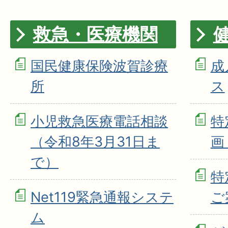
救急・医療機関
国民健康保険波賀診療
成
所
ス
小児救急医療電話相談
特
（令和8年3月31日ま
画
で）
特
Net119緊急通報システ
ご
ム