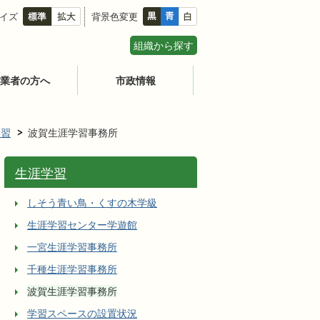
イズ
背景色変更
組織から探す
業者の方へ
市政情報
学習
波賀生涯学習事務所
生涯学習
しそう青い鳥・くすの木学級
生涯学習センター学遊館
一宮生涯学習事務所
千種生涯学習事務所
波賀生涯学習事務所
学習スペースの設置状況