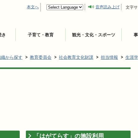
本文へ
音声読み上げ
文字サ
続き
子育て・教育
観光・文化・スポーツ
事
組織から探す
教育委員会
社会教育文化財課
担当情報
生涯
「はがてらす」の施設利用