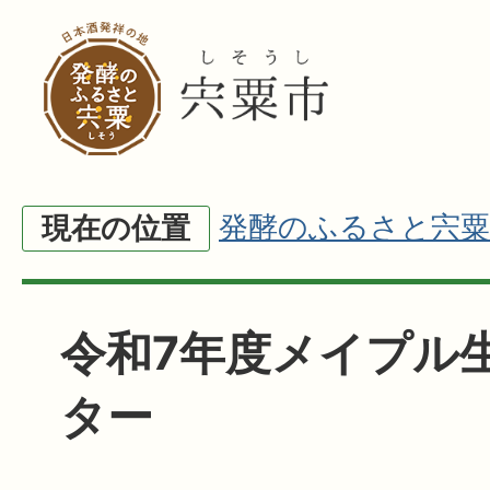
発酵のふるさと宍粟
現在の位置
令和7年度メイプル
ター