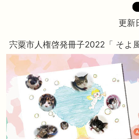
更新日
宍粟市人権啓発冊子2022「 そ