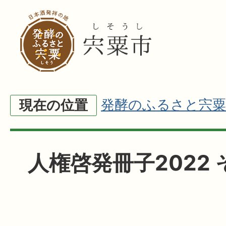
発酵のふるさと宍粟
現在の位置
人権啓発冊子2022 