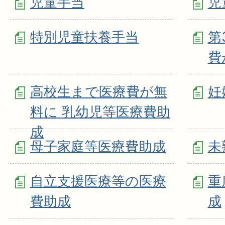
児童手当
児
特別児童扶養手当
第
費
高校生まで医療費が無
妊
料に 乳幼児等医療費助
成
母子家庭等医療費助成
未
自立支援医療等の医療
重
費助成
成