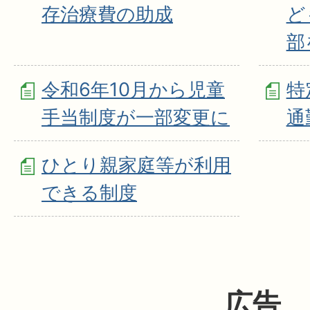
存治療費の助成
ど
部
令和6年10月から児童
特
手当制度が一部変更に
通
ひとり親家庭等が利用
できる制度
広告