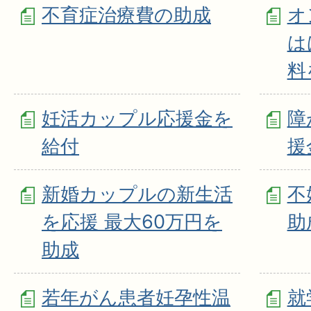
不育症治療費の助成
オ
は
料
妊活カップル応援金を
障
給付
援
新婚カップルの新生活
不
を応援 最大60万円を
助
助成
若年がん患者妊孕性温
就