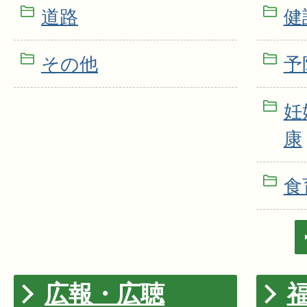
道路
健
その他
予
妊
康
食
広報・広聴