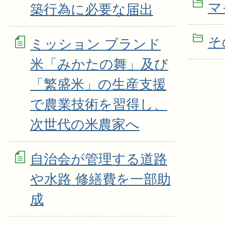
マ
築行為に必要な届出
そ
ミッション ブランド
米「みかたの舞」及び
「繁盛米」の生産支援
で農業技術を習得し、
次世代の米農家へ
自治会が管理する道路
や水路 修繕費を一部助
成