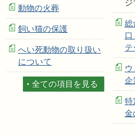
ジ
動物の火葬
総
飼い猫の保護
口
テ
へい死動物の取り扱い
について
ウ
企
全ての項目を見る
特
金