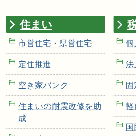
住まい
市営住宅・県営住宅
個
定住推進
法
空き家バンク
固
住まいの耐震改修を助
軽
成
国