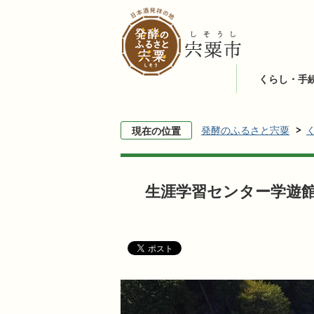
くらし・手
発酵のふるさと宍粟
現在の位置
生涯学習センター学遊