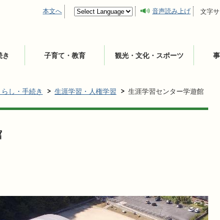
本文へ
音声読み上げ
文字サ
続き
子育て・教育
観光・文化・スポーツ
事
くらし・手続き
生涯学習・人権学習
生涯学習センター学遊館
館