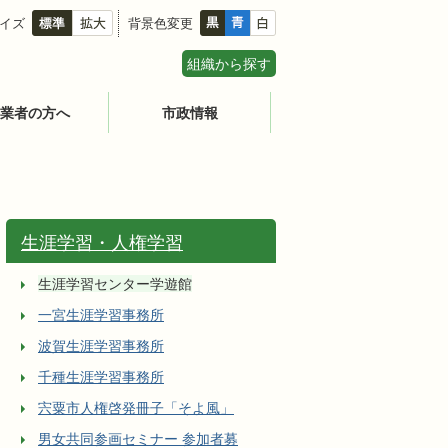
イズ
背景色変更
組織から探す
業者の方へ
市政情報
生涯学習・人権学習
生涯学習センター学遊館
一宮生涯学習事務所
波賀生涯学習事務所
千種生涯学習事務所
宍粟市人権啓発冊子「そよ風」
男女共同参画セミナー 参加者募