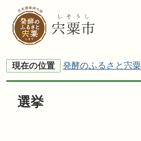
発酵のふるさと宍粟
現在の位置
選挙