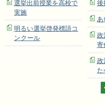
選挙出前授業を高校で
後
実施
あ
明るい選挙啓発標語コ
政
ンクール
寄
政
た