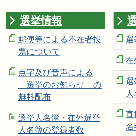
選挙情報
郵便等による不在者投
選
票について
在
点字及び音声による
選
「選挙のお知らせ」の
人
無料配布
直
選挙人名簿・在外選挙
名
人名簿の登録者数