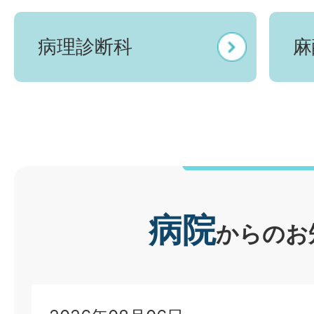
病理診断科
麻
病院
からのお