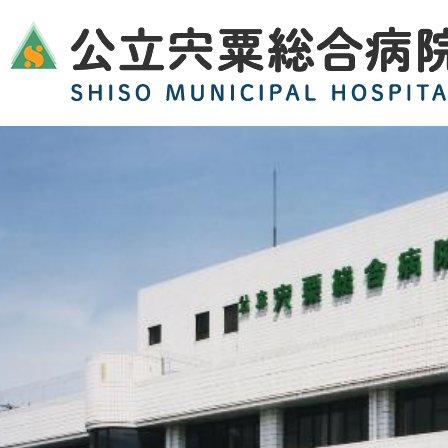
2
枚
目
の
ス
ラ
イ
ド