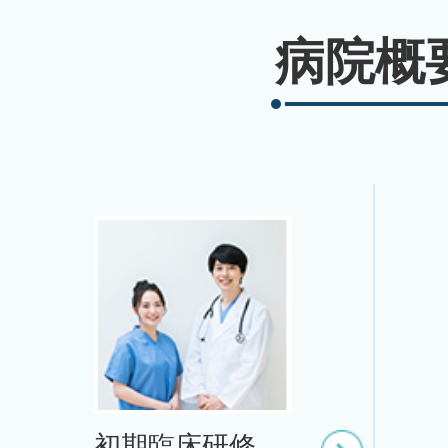
病院概
2026年06月24日
がん化学療法室「急変時シミ
実施
2026年04月03日
第209回近畿外科学会にて優
2026年01月30日
初期臨床研修