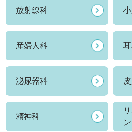
放射線科
小
産婦人科
耳
泌尿器科
皮
リ
精神科
ン